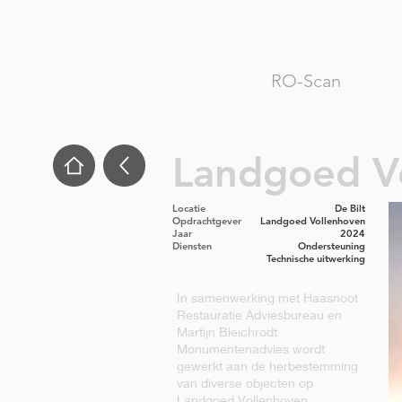
RO-Scan
Landgoed V
Locatie
De Bilt
Opdrachtgever
Landgoed Vollenhoven
Jaar
2024
Diensten
Ondersteuning
Technische uitwerking
In samenwerking met Haasnoot
Restauratie Adviesbureau en
Martijn Bleichrodt
Monumentenadvies wordt
gewerkt aan de herbestemming
van diverse objecten op
Landgoed Vollenhoven,