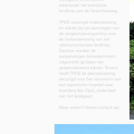
waaronder het iconische
landhuis aan de Utrechtseweg.
TPDS verzorgd ondersteuning
en advies bij het aanvragen van
de omgevingsvergunning voor
de herbestemming van het
rijksmonumentale landhuis.
Daartoe worden de
aanpassingen bouwtechnisch
uitgewerkt op basis van
gespecialiseerd advies. Tevens
heeft TPDS de planadvisering
verzorgd voor het renoveren van
een agrarische loopstal naar
boerderij den Eijck, onderdeel
van het landgoed.
Meer weten? Neem contact op!